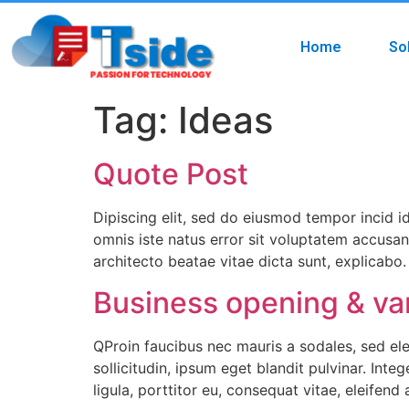
Home
So
Tag:
Ideas
Quote Post
Dipiscing elit, sed do eiusmod tempor incid i
omnis iste natus error sit voluptatem accusa
architecto beatae vitae dicta sunt, explicab
Business opening & va
QProin faucibus nec mauris a sodales, sed el
sollicitudin, ipsum eget blandit pulvinar. Int
ligula, porttitor eu, consequat vitae, eleifend