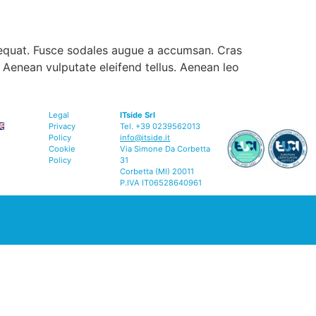
nsequat. Fusce sodales augue a accumsan. Cras
. Aenean vulputate eleifend tellus. Aenean leo
Legal
ITside Srl
Privacy
Tel. +39 0239562013
Policy
info@itside.it
Cookie
Via Simone Da Corbetta
Policy
31
Corbetta (MI) 20011
P.IVA IT06528640961